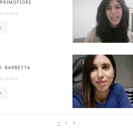
 PRIMOFIORE
LO STUDIO
A
O BARBETTA
LO STUDIO
A
1
2