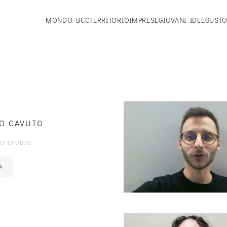
MONDO BCC
TERRITORIO
IMPRESE
GIOVANI IDEE
GUSTO
O CAVUTO
LO STUDIO
A