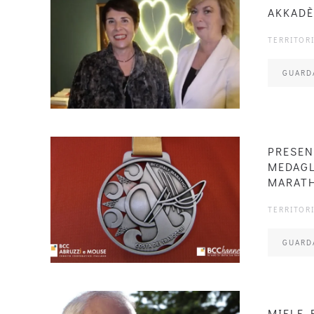
AKKADÈ
TERRITOR
GUARD
PRESEN
MEDAGL
MARATH
TERRITOR
GUARD
MIELE 