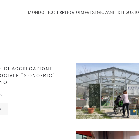
MONDO BCC
TERRITORIO
IMPRESE
GIOVANI IDEE
GUSTO
 DI AGGREGAZIONE
OCIALE “S.ONOFRIO”
ANO
IO
A