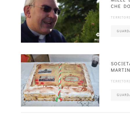
CHE D
TERRITOR
GUARD
SOCIET
MARTIN
TERRITOR
GUARD