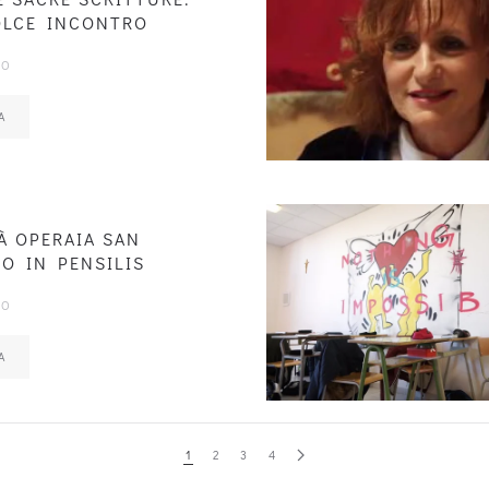
OLCE INCONTRO
IO
A
À OPERAIA SAN
O IN PENSILIS
IO
A
1
2
3
4