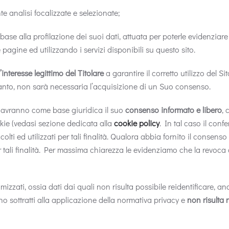
e analisi focalizzate e selezionate;
base alla profilazione dei suoi dati, attuata per poterle evidenziar
pagine ed utilizzando i servizi disponibili su questo sito.
l’interesse legittimo del Titolare
a garantire il corretto utilizzo del S
Pertanto, non sarà necessaria l’acquisizione di un Suo consenso.
, avranno come base giuridica il suo
consenso informato e libero
, 
kie (vedasi sezione dedicata alla
cookie policy
. In tal caso il con
ti ed utilizzati per tali finalità. Qualora abbia fornito il consen
 tali finalità. Per massima chiarezza le evidenziamo che la revoca de
imizzati, ossia dati dai quali non risulta possibile reidentificare, a
ono sottratti alla applicazione della normativa privacy e
non risulta 