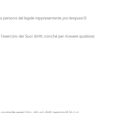
lla persona del legale rappresentante
pro tempore
(il
l’esercizio dei Suoi diritti, nonché per ricevere qualsiasi
normale esercizio, alcuni dati personali la cui