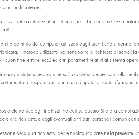
icazione di Internet.
re associate a interessati identificati, ma che per loro stessa natu
tenti.
 nomi a dominio dei computer utilizzati dagli utenti che si connettono
richiesta, il metodo utilizzato nel sottoporre la richiesta al server, l
(buon fine, errore, ecc.) ed altri parametri relativi al sistema opera
nformazioni statistiche anonime sull’uso del sito e per controllarne
ccertamento di responsabilità in caso di ipotetici reati informatici a
 di posta elettronica agli indirizzi indicati su questo Sito e la comp
dere alle richieste, e degli eventuali altri dati personali comunicat
tione della Sua richiesta, per le finalità indicate nella presente Inf