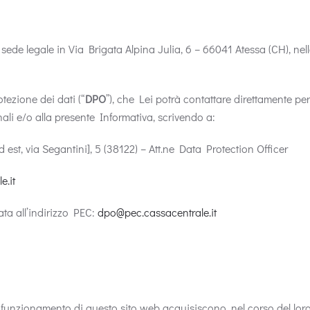
 sede legale in Via Brigata Alpina Julia, 6 – 66041 Atessa (CH), ne
tezione dei dati (“
DPO
”), che Lei potrà contattare direttamente per 
nali e/o alla presente Informativa, scrivendo a:
st, via Segantini], 5 (38122) – Att.ne Data Protection Officer
e.it
ata all’indirizzo PEC:
dpo@pec.cassacentrale.it
l funzionamento di questo sito web acquisiscono, nel corso del loro 