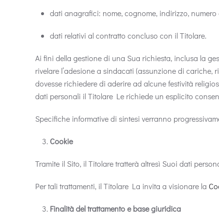
dati anagrafici: nome, cognome, indirizzo, numero di 
dati relativi al contratto concluso con il Titolare.
Ai fini della gestione di una Sua richiesta, inclusa la ge
rivelare l’adesione a sindacati (assunzione di cariche, ri
dovesse richiedere di aderire ad alcune festività religio
dati personali il Titolare Le richiede un esplicito conse
Specifiche informative di sintesi verranno progressivament
Cookie
Tramite il Sito, il Titolare tratterà altresì Suoi dati persona
Per tali trattamenti, il Titolare La invita a visionare la
Co
Finalità del trattamento e base giuridica