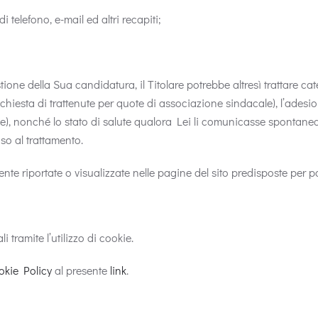
telefono, e-mail ed altri recapiti;
stione della Sua candidatura, il Titolare potrebbe altresì trattare ca
chiesta di trattenute per quote di associazione sindacale), l’adesion
se), nonché lo stato di salute qualora Lei li comunicasse spontaneame
nso al trattamento.
e riportate o visualizzate nelle pagine del sito predisposte per part
li tramite l’utilizzo di cookie.
okie Policy
al presente
link
.