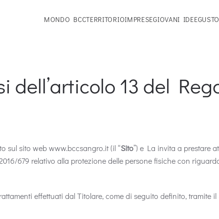
MONDO BCC
TERRITORIO
IMPRESE
GIOVANI IDEE
GUSTO
 dell’articolo 13 del Reg
o sul sito web www.bccsangro.it (il “
Sito
”) e La invita a prestare a
 2016/679 relativo alla protezione delle persone fisiche con riguardo
ttamenti effettuati dal Titolare, come di seguito definito, tramite il 