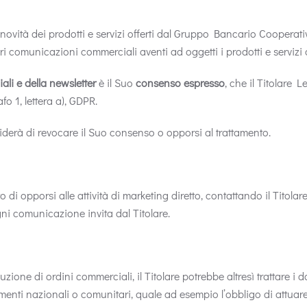
ovità dei prodotti e servizi offerti dal Gruppo Bancario Cooperativo
riori comunicazioni commerciali aventi ad oggetti i prodotti e servi
li e della newsletter
è il Suo
consenso espresso
, che il Titolare L
afo 1, lettera a), GDPR.
iderà di revocare il Suo consenso o opporsi al trattamento.
 di opporsi alle attività di marketing diretto, contattando il Titolar
gni comunicazione invita dal Titolare.
cuzione di ordini commerciali, il Titolare potrebbe altresì trattare i 
menti nazionali o comunitari, quale ad esempio l’obbligo di attuare