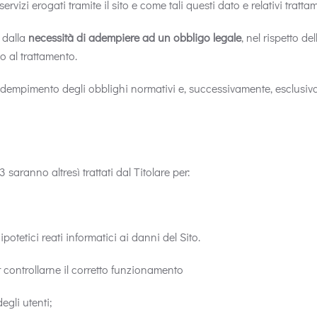
rvizi erogati tramite il sito e come tali questi dato e relativi tratt
a dalla
necessità di adempiere ad un obbligo legale
, nel rispetto de
 al trattamento.
ll’adempimento degli obblighi normativi e, successivamente, esclusiv
3 saranno altresì trattati dal Titolare per:
potetici reati informatici ai danni del Sito.
er controllarne il corretto funzionamento
egli utenti;