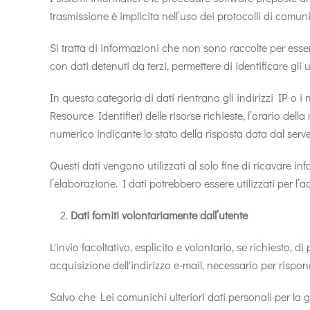
trasmissione è implicita nell’uso dei protocolli di comun
Si tratta di informazioni che non sono raccolte per esse
con dati detenuti da terzi, permettere di identificare gli u
In questa categoria di dati rientrano gli indirizzi IP o i
Resource Identifier) delle risorse richieste, l’orario della 
numerico indicante lo stato della risposta data dal server 
Questi dati vengono utilizzati al solo fine di ricavare i
l’elaborazione. I dati potrebbero essere utilizzati per l’a
Dati forniti volontariamente dall’utente
L'invio facoltativo, esplicito e volontario, se richiesto,
acquisizione dell'indirizzo e-mail, necessario per rispon
Salvo che Lei comunichi ulteriori dati personali per la ges