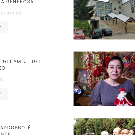
RA GENEROSA
TERRITORIO
A
: GLI AMICI DEL
IO
IO
A
 ADDOBBO È
ENTE