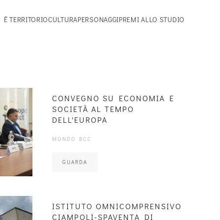
 È TERRITORIO
CULTURA
PERSONAGGI
PREMI ALLO STUDIO
ondo
a di Paul
glione Messer Marino
 impresa al femminile
CONVEGNO SU ECONOMIA E
SOCIETÀ AL TEMPO
DELL'EUROPA
MONDO BCC
GUARDA
ISTITUTO OMNICOMPRENSIVO
CIAMPOLI-SPAVENTA DI