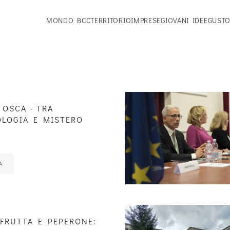
MONDO BCC
TERRITORIO
IMPRESE
GIOVANI IDEE
GUSTO
Cinquantamila insetti per capire il m
Da Sidney a Casalanguida la stori
L'Angolo della Bontà di Casti
Colorpoint a Paglieta: una
 OSCA - TRA
LOGIA E MISTERO
A
 FRUTTA E PEPERONE: