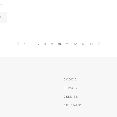
CC
A
1
…
7
8
9
10
11
12
13
14
COOKIE
PRIVACY
CREDITS
CHI SIAMO