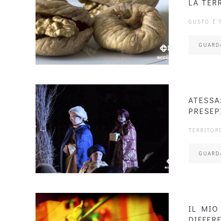
LA TER
GUSTO È 
GUARD
ATESSA
PRESEP
TERRITOR
GUARD
IL MIO
DIFFER