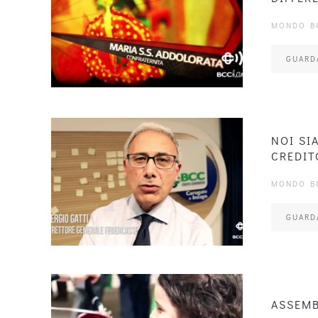
MONDO B
GUARD
NOI SI
CREDIT
MONDO B
GUARD
ASSEMB