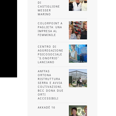
DI
CASTIGLIONE
MESSER
MARINO
COLORPOINT A
PAGLIETA: UNA
IMPRESA AL
FEMMINILE
CENTRO DI
AGGREGAZIONE
PSICOSOCIALE
“S.ONOFRIO”
LANCIANO
ANFFAS
ORTONA
RISTRUTTURA
SERRA E AVVIA
COLTIVAZIONI,
BCC DONA DUE
ORTI
ACCESSIBILI
AKKADÈ 16