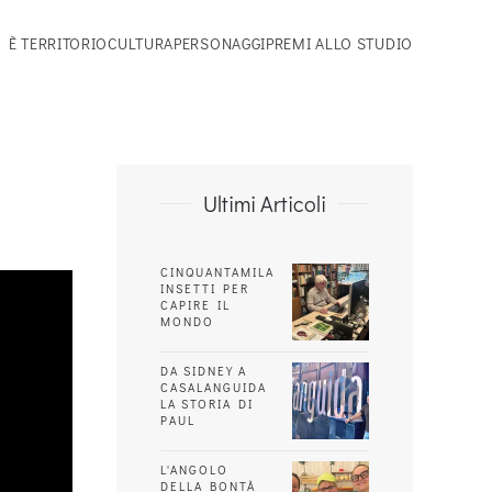
 È TERRITORIO
CULTURA
PERSONAGGI
PREMI ALLO STUDIO
Ultimi Articoli
CINQUANTAMILA
INSETTI PER
CAPIRE IL
MONDO
DA SIDNEY A
CASALANGUIDA
LA STORIA DI
PAUL
L'ANGOLO
DELLA BONTÀ