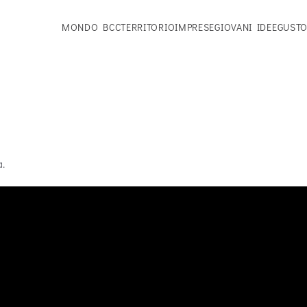
MONDO BCC
TERRITORIO
IMPRESE
GIOVANI IDEE
GUSTO
a.